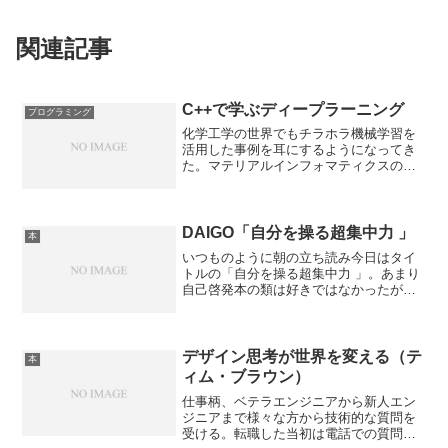
関連記事
C++で学ぶディープラーニング
プログラミング
化学工学の世界でもチラホラ機械学習を
活用した事例を耳にするようになってき
た。マテリアルインフォマティクスの分
野での文献、特許探索や物性パラメータ
ーの推算等、効率的な材料探索のために
活用されている事例もあるようだ。時代
の流れに乗り遅れないよう...
DAIGO「自分を操る超集中力 」
本
いつものように朝の立ち読み今日はタイ
トルの「自分を操る超集中力 」。あまり
自己啓発本の類は好きではなかったが、
社会人になってからチョコチョコ読んで
いる。前職で入社したての頃、当時の人
事部長の訓話で、入社３年までの間に社
会人としての型を作った...
デザイン思考が世界を変える（テ
本
ィム・ブラウン）
仕事柄、ベテラエンジニアから新人エン
ジニアまで様々な方から技術的な質問を
受ける。転職した当初は電話での質問が