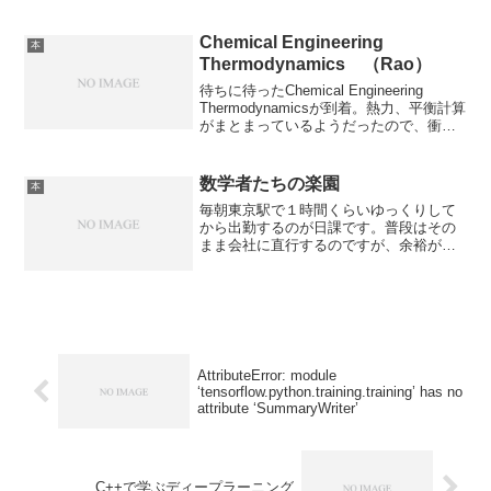
苦痛だった。まず相手の話している言葉
が分からない。別に不思議な言語で話し
ているわけでは無く、日本語で普通に話
Chemical Engineering
本
しているのだが、いくつも...
Thermodynamics （Rao）
待ちに待ったChemical Engineering
Thermodynamicsが到着。熱力、平衡計算
がまとまっているようだったので、衝動
買いしてしまう。製本が雑なのがちょっ
と気になるものの、この値段にしてかな
り充実した内容。一つ、この本...
数学者たちの楽園
本
毎朝東京駅で１時間くらいゆっくりして
から出勤するのが日課です。普段はその
まま会社に直行するのですが、余裕があ
るので久しぶりに三省堂に立ち寄って、
表題の本を何気なく立ち読み。パラパラ
見るだけのつもりが面白くてつい30ペー
ジほど読んでしまいまし...
AttributeError: module
‘tensorflow.python.training.training’ has no
attribute ‘SummaryWriter’
C++で学ぶディープラーニング